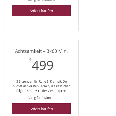
Sofort kaufen
1:1 Coaching (3er-Bundle) 499 €
1:1 Coaching Online (3er-Bundle)
Achtsamkeit – 3×60 Min.
CHF 450
499€
499
€
3 Sitzungen für Ruhe & Klarheit. Du
buchst den ersten Termin, die restlichen
folgen. 499.– € ist der Gesamtpreis
Gültig für 3 Monate
Sofort kaufen