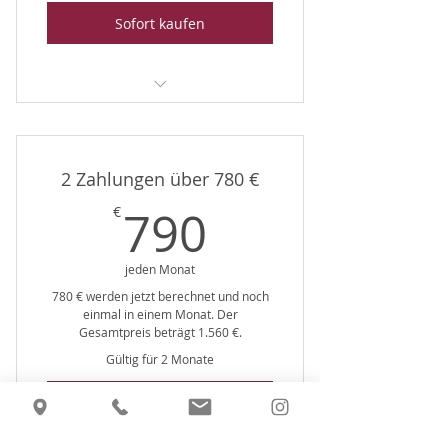
Sofort kaufen
the HELLYES 1:1 Private VIP 3
Month
2 Zahlungen über 780 €
790€
790
€
jeden Monat
780 € werden jetzt berechnet und noch
einmal in einem Monat. Der
Gesamtpreis beträgt 1.560 €.
Gültig für 2 Monate
Sofort kaufen