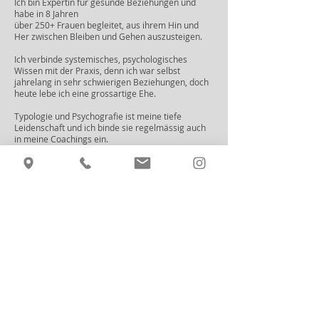
Ich bin Expertin für gesunde Beziehungen und
habe in 8 Jahren
über 250+ Frauen begleitet, aus ihrem Hin und
Her zwischen Bleiben und Gehen auszusteigen.
Ich verbinde systemisches, psychologisches
Wissen mit der Praxis, denn ich war selbst
jahrelang in sehr schwierigen Beziehungen, doch
heute lebe ich eine grossartige Ehe.
Typologie und Psychografie ist meine tiefe
Leidenschaft und ich binde sie regelmässig auch
in meine Coachings ein.
Also my Dear.
Ich gebe dir keine blanke Theorie.
Ich zeige dir, was wirklich funktioniert.