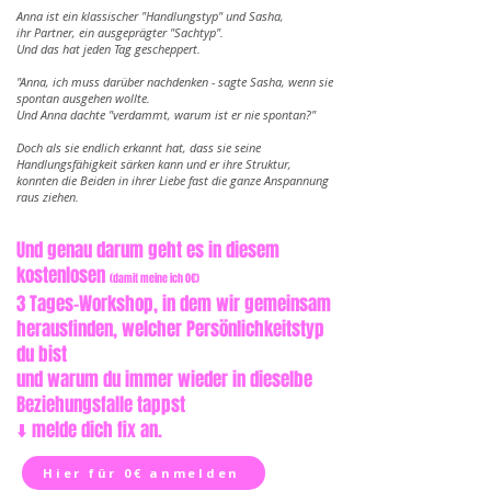
Anna ist ein klassischer "Handlungstyp" und Sasha,
ihr Partner, ein ausgeprägter "Sachtyp".
Und das hat jeden Tag gescheppert.
"Anna, ich muss darüber nachdenken - sagte Sasha, wenn sie
spontan ausgehen wollte.
Und Anna dachte "verdammt, warum ist er nie spontan?"
Doch als sie endlich erkannt hat, dass sie seine
Handlungsfähigkeit särken kann und er ihre Struktur,
konnten die Beiden in ihrer Liebe fast die ganze Anspannung
raus ziehen.
Und genau darum geht es in diesem
kostenlosen
(damit meine ich 0€)
3 Tages-Workshop, in dem wir gemeinsam
herausfinden, welcher Persönlichkeitstyp
du bist
und warum du immer wieder in dieselbe
Beziehungsfalle tappst
⬇️ melde dich fix an.
Hier für 0€ anmelden