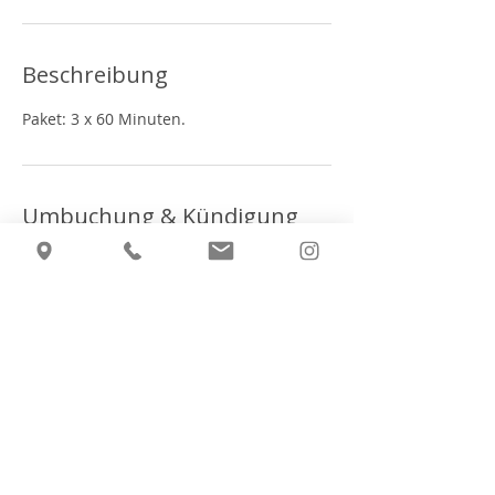
Beschreibung
Paket: 3 x 60 Minuten.
Umbuchung & Kündigung
Termine die später als 24h vor Beginn
Kontaktangaben
Hauptstrasse 97, Frick, Switzerland
+41 76 282 93 23‬
info@personalflow.ch