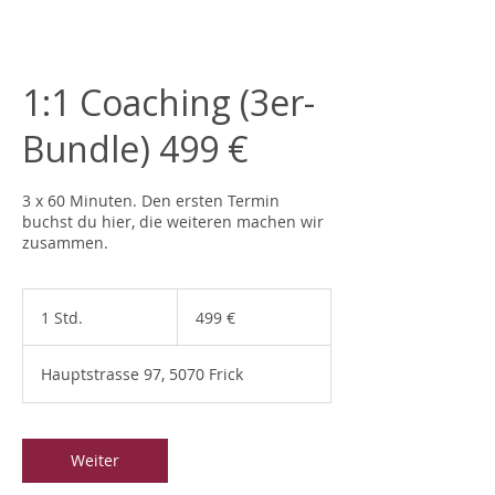
1:1 Coaching (3er-
Bundle) 499 €
3 x 60 Minuten. Den ersten Termin
buchst du hier, die weiteren machen wir
zusammen.
499
Euro
1 Std.
1
499 €
S
t
Hauptstrasse 97, 5070 Frick
d
Weiter