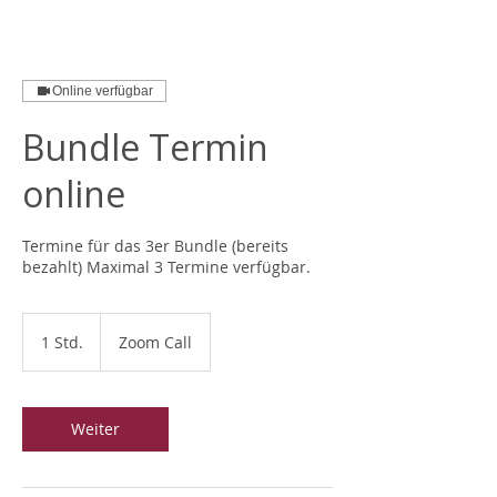
Online verfügbar
Bundle Termin
online
Termine für das 3er Bundle (bereits
bezahlt) Maximal 3 Termine verfügbar.
1 Std.
1
Zoom Call
S
t
d
Weiter