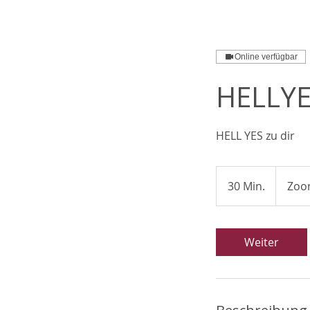
Online verfügbar
HELLYES
HELL YES zu dir
30 Min.
3
Zoom
0
M
i
Weiter
n
.