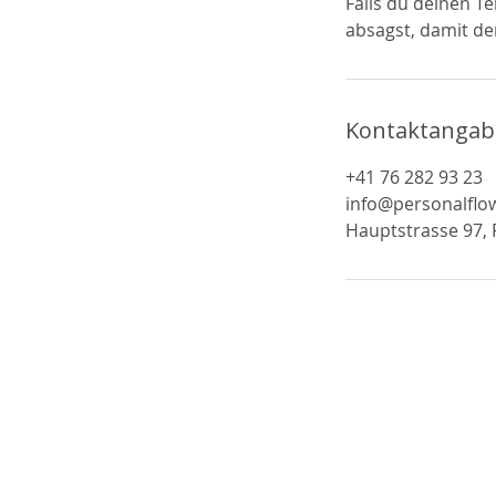
Falls du deinen T
absagst, damit der
Kontaktanga
+41 76 282 93 23‬
info@personalflo
Hauptstrasse 97, F