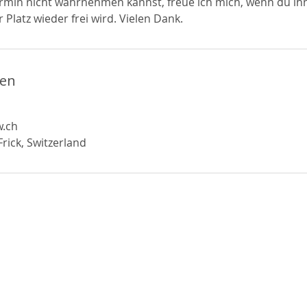
ermin nicht wahrnehmen kannst, freue ich mich, wenn du ih
 Platz wieder frei wird. Vielen Dank.
ben
w.ch
rick, Switzerland